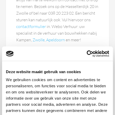
te nemen. Bezoek ons op de Hasselterdijk 20 in
Zwolle of bel naar 038 20 223 02. Een bericht
sturen kan natuurlijk ook. Vul hiervoor ons
contactformulier
in. Webo Verhuur: uw
specialist in de verhuur van bouwhekken nabij
Kampen,
Zwolle
,
Apeldoorn
en meer!
Zie ook
dranghekken Kampen
,
dranghekken
Zwolle
,
dranghekken Apeldoorn
, en
houten
sierhekken
voor meer informatie over onze
Deze website maakt gebruik van cookies
diensten.
We gebruiken cookies om content en advertenties te
personaliseren, om functies voor social media te bieden
en om ons websiteverkeer te analyseren. Ook delen we
informatie over uw gebruik van onze site met onze
partners voor social media, adverteren en analyse. Deze
partners kunnen deze gegevens combineren met andere