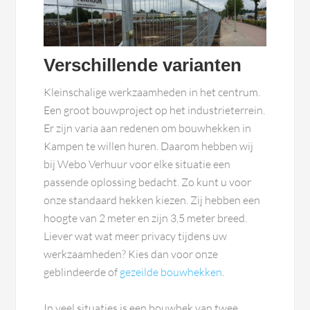
Verschillende varianten
Kleinschalige werkzaamheden in het centrum.
Een groot bouwproject op het industrieterrein.
Er zijn varia aan redenen om bouwhekken in
Kampen te willen huren. Daarom hebben wij
bij Webo Verhuur voor elke situatie een
passende oplossing bedacht. Zo kunt u voor
onze standaard hekken kiezen. Zij hebben een
hoogte van 2 meter en zijn 3,5 meter breed.
Liever wat wat meer privacy tijdens uw
werkzaamheden? Kies dan voor onze
geblindeerde of
gezeilde bouwhekken
.
In veel situaties is een bouwhek van twee