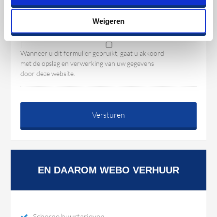
n
r
*
n
i
Weigeren
u
c
m
h
m
P
e
t
r
r
Wanneer u dit formulier gebruikt, gaat u akkoord
*
*
i
met de opslag en verwerking van uw gegevens
v
door deze website.
a
c
y
*
EN DAAROM WEBO VERHUUR
Scherpe huurtarieven