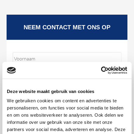
NEEM CONTACT MET ONS OP
U
Voor
w
n
a
a
m
*
Achternaam
Deze website maakt gebruik van cookies
U
w
We gebruiken cookies om content en advertenties te
E
-
personaliseren, om functies voor social media te bieden
U
m
w
en om ons websiteverkeer te analyseren. Ook delen we
a
t
i
informatie over uw gebruik van onze site met onze
e
l
l
partners voor social media, adverteren en analyse. Deze
a
U
e