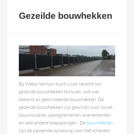
Gezeilde bouwhekken
Bij Webo Verhuur kunt u ook terecht om
gezeilde bouwhekken te huren, ook wel
bekend als geblindeerde bouwhekken. De
gezeilde bouwhekken zijn geschikt voor zowel
bouwlocaties, opslagterreinen, evenementen
en vele andere toepassingen . De
bouwhekken
zijn de passende oplossing voor het scheiden