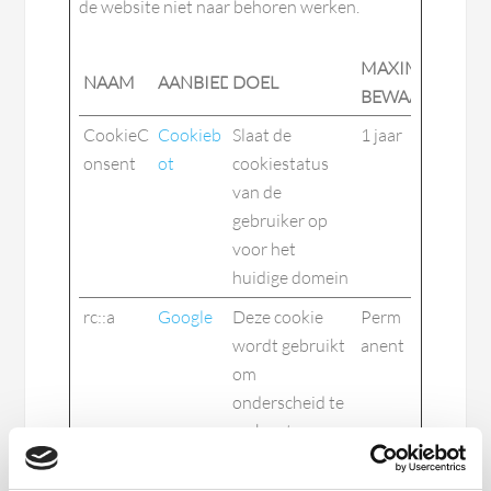
de website niet naar behoren werken.
MAXIMALE
NAAM
AANBIEDER
DOEL
BEWAARTERMI
CookieC
Cookieb
Slaat de
1 jaar
onsent
ot
cookiestatus
van de
gebruiker op
voor het
huidige domein
rc::a
Google
Deze cookie
Perm
wordt gebruikt
anent
om
onderscheid te
maken tussen
mensen en
bots. Dit is