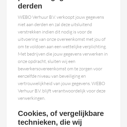
derden
WEBO Verhuur B.V. verkoopt jouw gegevens
niet aan derden en zal deze uitsluitend
verstrekken indien dit nodig is voor de
uitvoering van onze overeenkomst met jou of
om te voldoen aan een wettelijke verplichting.
Met bedrijven die jouw gegevens verwerken in
onze opdracht, sluiten wij een
bewerkersovereenkomst om te zorgen voor
eenzelfde niveau van beveiliging en
vertrouwelijkheid van jouw gegevens. WEBO
Verhuur B.V. blijft verantwoordelijk voor deze
verwerkingen.
Cookies, of vergelijkbare
technieken, die wij