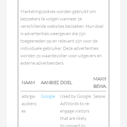
Marketingcookies worden gebruikt om
bezoekers te volgen wanneer ze
verschillende websites bezoeken. Hun doel
is advertenties weergeven die zijn
toegesneden op en relevant zijn voor de
individuele gebruiker. Deze advertenties
worden zo waardevoller voor uitgevers en
externe adverteerders.
MAXIMALE
NAAM
AANBIEDER
DOEL
BEWAARTERMI
ads/ga-
Google
Used by Google
Sessie
audienc
AdWords to re-
es
engage visitors
that are likely
to convert to