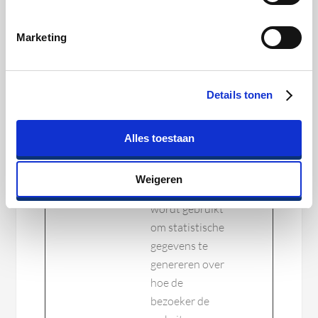
Statistische cookies helpen eigenaren van
Marketing
websites begrijpen hoe bezoekers hun
website gebruiken, door anoniem gegevens
te verzamelen en te rapporteren.
Details tonen
MAXIMALE
NAAM
AANBIEDER
DOEL
Alles toestaan
BEWAARTERMI
_ga
Google
Registreert een
400
Weigeren
uniek ID die
dagen
wordt gebruikt
om statistische
gegevens te
genereren over
hoe de
bezoeker de