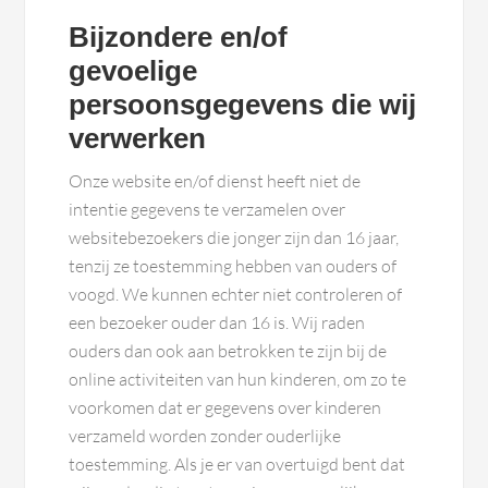
Bijzondere en/of
gevoelige
persoonsgegevens die wij
verwerken
Onze website en/of dienst heeft niet de
intentie gegevens te verzamelen over
websitebezoekers die jonger zijn dan 16 jaar,
tenzij ze toestemming hebben van ouders of
voogd. We kunnen echter niet controleren of
een bezoeker ouder dan 16 is. Wij raden
ouders dan ook aan betrokken te zijn bij de
online activiteiten van hun kinderen, om zo te
voorkomen dat er gegevens over kinderen
verzameld worden zonder ouderlijke
toestemming. Als je er van overtuigd bent dat