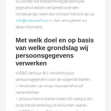
wij zonder die toestemming persoonlijke
gegevens hebben verzameld over een
minderjarige, neem dan contact met ons op via
info@weboverhuur.nl
, dan verwijderen wij
deze informatie.
Met welk doel en op basis
van welke grondslag wij
persoonsgegevens
verwerken
WEBO Verhuur B.V. verwerkt jouw
persoonsgegevens voor de volgende doelen:
– Verzenden van onze nieuwsbrief en/of
reclamefolder
– Je te kunnen e-mailen indien dit nodig is om
onze dienstverlening uit te kunnen voeren