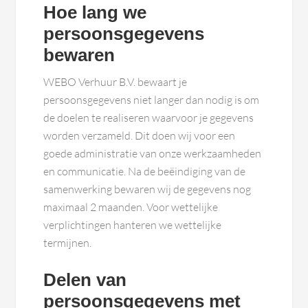
Hoe lang we
persoonsgegevens
bewaren
WEBO Verhuur B.V. bewaart je
persoonsgegevens niet langer dan nodig is om
de doelen te realiseren waarvoor je gegevens
worden verzameld. Dit doen wij voor een
goede administratie van onze werkzaamheden
en communicatie. Na de beëindiging van de
samenwerking bewaren wij de gegevens nog
maximaal 2 maanden. Voor wettelijke
verplichtingen hanteren we wettelijke
termijnen.
Delen van
persoonsgegevens met