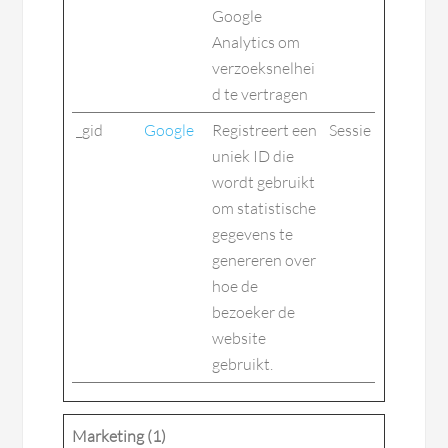
Google
Analytics om
verzoeksnelhei
d te vertragen
_gid
Google
Registreert een
Sessie
uniek ID die
wordt gebruikt
om statistische
gegevens te
genereren over
hoe de
bezoeker de
website
gebruikt.
Marketing (1)