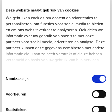
gunstig voor de
Deze website maakt gebruik van cookies
website om
We gebruiken cookies om content en advertenties te
juiste
personaliseren, om functies voor social media te bieden
rapporten over
en om ons websiteverkeer te analyseren. Ook delen we
het gebruik van
informatie over uw gebruik van onze site met onze
de website te
partners voor social media, adverteren en analyse. Deze
maken.
partners kunnen deze gegevens combineren met andere
rc::c
Google
Deze cookie
Sessie
informatie die u aan ze heeft verstrekt of die ze hebben
wordt gebruikt
verzameld op basis van uw gebruik van hun services.
om
onderscheid te
Toestemmingsselectie
Noodzakelijk
maken tussen
mensen en
bots.
Voorkeuren
Statistieken
Statistieken (4)